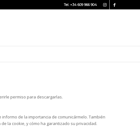
Tel. +34 609 966 904
uerirle permiso para descargarlas.
 te informo de la importancia de comunicármelo. También
n de la cookie, y cómo ha garantizado su privacidad.