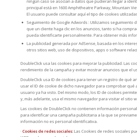
ningún caso se asocian a datos que pudieran llegar a identi
principal está en 1600 Amphitheatre Parkway, Mountain View
El usuario puede consultar aquí el tipo de cookies utiliza
Seguimiento de Google Adwords : Utilizamos seguimiento d
que un cliente haga clic en los anuncios, tanto si ha compr
pueda identificarte personalmente. Para obtener más inf
La publicidad generada por AdSense, basada en los interese
otros sitios web, uso de dispositivos, apps o software rela
DoubleClick usa las cookies para mejorar la publicidad. Las 
rendimiento de la campaña y evitar mostrar anuncios que el us
DoubleClick usa ID de cookies para tener un registro de qué
usar el ID de cookie de dicho navegador para comprobar qué 
usuario ya ha visto. Del mismo modo, los ID de cookies permite
y, más adelante, usa el mismo navegador para visitar el sitio 
Las cookies de DoubleClick no contienen información personal id
para identificar una campaña publicitaria a la que se previam
información no es personal identificativa.
·
Cookies de redes sociales:
Las Cookies de redes sociales pu