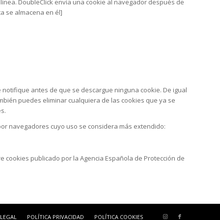
 en línea. DoubleClick envía una cookie al navegador después de
sta se almacena en él]
 notifique antes de que se descargue ninguna cookie. De igual
mbién puedes eliminar cualquiera de las cookies que ya se
s.
to por navegadores cuyo uso se considera más extendido:
re cookies publicado por la Agencia Española de Protección de
 LEGAL
POLÍTICA PRIVACIDAD
POLÍTICA COOKIES