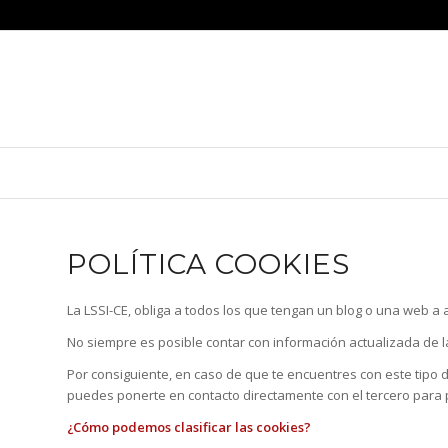
POLÍTICA COOKIES
La LSSI-CE, obliga a todos los que tengan un blog o una web a a
No siempre es posible contar con información actualizada de la
Por consiguiente, en caso de que te encuentres con este tipo 
puedes ponerte en contacto directamente con el tercero para pe
¿Cómo podemos clasificar las cookies?