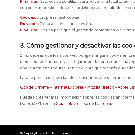
Finalidad:
Esta cookie se utiliza para volver a la focalización
cualquier impresión, clic u otra actividad cuyo resultado sea u
Cookies:
wordpress_test_cookie
Duración:
Caduca al finalizar la sesión.
Finalidad:
Se usa para que el gestor de contenidos WordPress
3. Cómo gestionar y desactivar las cook
Si no deseas que los sitios web pongan ninguna cookie en tu 
modo, puedes adaptar la configuración de forma que el navega
encuentren en tu equipo. Ten en cuenta que tendrás que adapt
La web pone a disposición de los usuarios que quieran impedir
Google Chrome
–
Internet Explorer
–
Mozilla Firefox
–
Apple Saf
Puedes obtener más información sobre las cookies en Interne
Datos (AEPD) en su
Guía sobre el uso de las cookies
.
© Copyright - MASSINI Compra Tu Coche