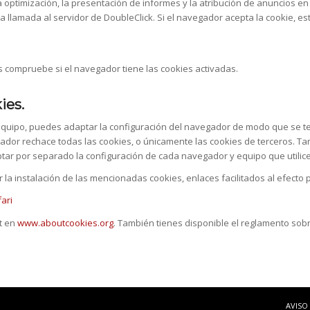
, la optimización, la presentación de informes y la atribución de anuncios
na llamada al servidor de DoubleClick. Si el navegador acepta la cookie, e
 compruebe si el navegador tiene las cookies activadas.
ies.
equipo, puedes adaptar la configuración del navegador de modo que se te
dor rechace todas las cookies, o únicamente las cookies de terceros. Ta
ar por separado la configuración de cada navegador y equipo que utilice
 la instalación de las mencionadas cookies, enlaces facilitados al efec
ari
t en
www.aboutcookies.org
. También tienes disponible el reglamento sob
AVISO