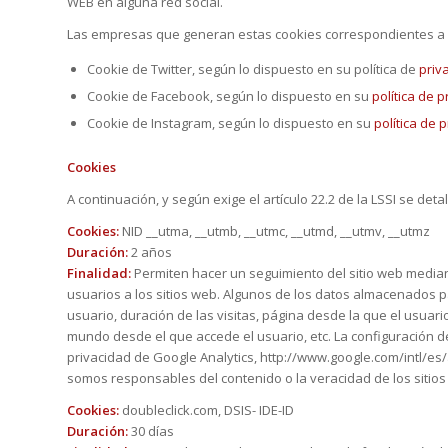
WEB en alguna red social.
Las empresas que generan estas cookies correspondientes a las
Cookie de Twitter, según lo dispuesto en su política de
priv
Cookie de Facebook, según lo dispuesto en su
política de 
Cookie de Instagram, según lo dispuesto en su
política de 
Cookies
A continuación, y según exige el artículo 22.2 de la LSSI se de
Cookies:
NID __utma, __utmb, __utmc, __utmd, __utmv, __utmz
Duración:
2 años
Finalidad:
Permiten hacer un seguimiento del sitio web median
usuarios a los sitios web. Algunos de los datos almacenados par
usuario, duración de las visitas, página desde la que el usuari
mundo desde el que accede el usuario, etc. La configuración d
privacidad de Google Analytics, http://www.google.com/intl/e
somos responsables del contenido o la veracidad de los sitios
Cookies:
doubleclick.com, DSIS- IDE-ID
Duración:
30 días