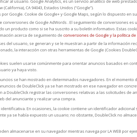
ficar al usuario. Google Analytics, es un servicio analítico de web presta
 (California), CA 94043, Estados Unidos (“Google”).
das por Google. Cookie de Google+ y Google Maps, según lo dispuesto en su 
e conversiones de Google AdWords . El seguimiento de conversiones es u
ado un producto como si se ha suscrito a su boletín informativo. Estas coo
ormación acerca de seguimiento de
conversiones de Google y la política de
s del usuario, se generan y se le muestran a partir de la información re
cionado, la interacción con otras herramientas de Google (Cookies DoubleCl
cookies suelen usarse comúnmente para orientar anuncios basados en cont
uario ya haya visto.
 anuncios se han mostrado en determinados navegadores. En el momento 
anuncios de DoubleClick ya se han mostrado en ese navegador en concreto
n a DoubleClick registrar las conversiones relativas a las solicitudes de
web del anunciante y realizar una compra.
entificativa. En ocasiones, la cookie contiene un identificador adicional s
ente ya se había expuesto un usuario; no obstante, DoubleClick no almacen
eden almacenarse en su navegador mientras navega por LA WEB por ejempl